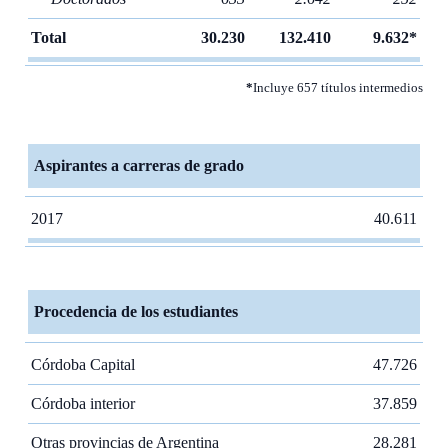
Total
30.230
132.410
9.632*
*
Incluye 657 títulos intermedios
Aspirantes a carreras de grado
2017
40.611
Procedencia de los estudiantes
Córdoba Capital
47.726
Córdoba interior
37.859
Otras provincias de Argentina
28.281