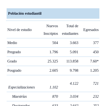
Población estudiantil
Nuevos
Total de
Nivel de estudio
Egresados
Inscriptos
estudiantes
Medio
504
3.663
377
Pregrado
1.796
5.091
450
Grado
25.325
113.858
7.60*
Posgrado
2.605
9.798
1.205
4.122
721
Especializaciones
1.102
Maestrías
870
3.034
232
Doctorados
633
2.642
252